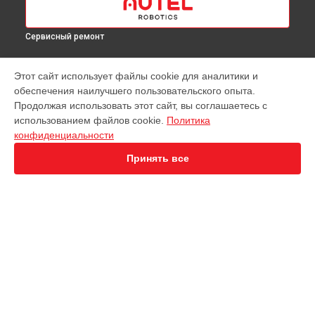
Сервисный ремонт
МОДЕЛИ
Этот сайт использует файлы cookie для аналитики и
обеспечения наилучшего пользовательского опыта.
EVO Nano+
Продолжая использовать этот сайт, вы соглашаетесь с
EVO 2 Dual 640T
использованием файлов cookie.
Политика
EVO 2 Enterprise
конфиденциальности
EVO 2 RTK
EVO Max 4T
Принять все
Robotics Evo Lite
СТРАНИЦЫ
Гарантия
Доставка
Контакты
Карта сайта
КОНТАКТЫ